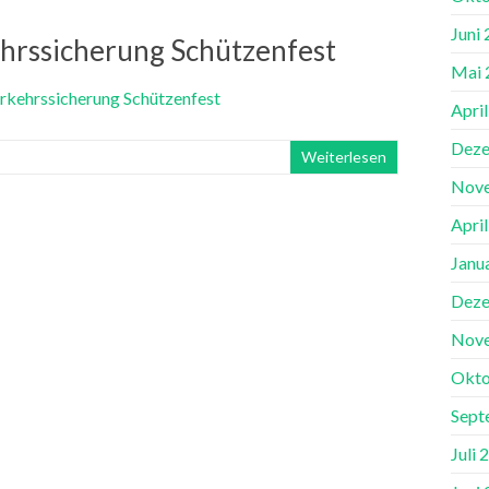
Juni
hrssicherung Schützenfest
Mai 
Apri
Deze
Weiterlesen
Nov
Apri
Janu
Deze
Nov
Okto
Sept
Juli 