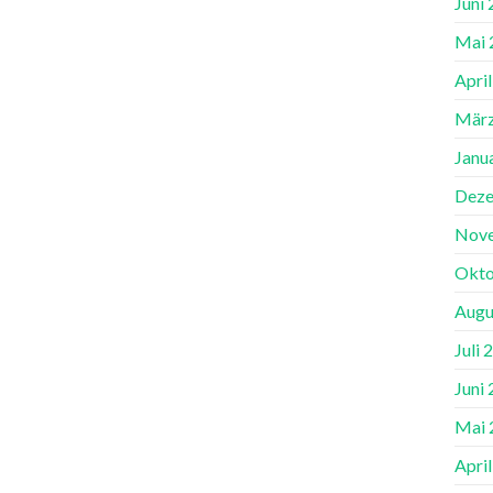
Juni
Mai 
Apri
März
Janu
Deze
Nov
Okto
Augu
Juli 
Juni
Mai 
Apri