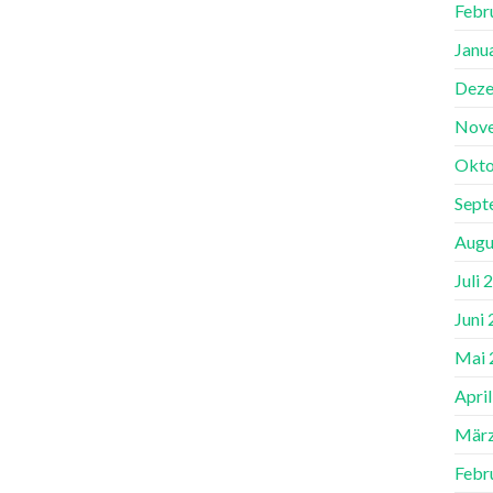
Febr
Janu
Deze
Nov
Okto
Sept
Augu
Juli 
Juni
Mai 
Apri
März
Febr