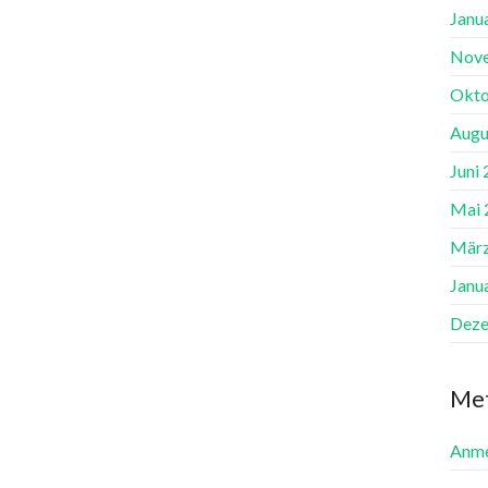
Janu
Nov
Okto
Augu
Juni
Mai 
März
Janu
Deze
Me
Anme