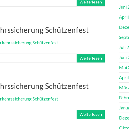
Weiterlesen
Juni
Apri
Deze
hrssicherung Schützenfest
Sept
Juli 
Juni
Weiterlesen
Mai 
Apri
hrssicherung Schützenfest
März
Febr
Janu
Weiterlesen
Deze
Okto