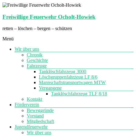
Zum
Inhalt
wechseln
Freiwillige Feuerwehr Ocholt-Howiek
retten – löschen – bergen – schützen
Menü
Wir über uns
Chronik
Geschichte
Fahrzeuge
Tanklöschfahrzeug 3000
Löschgruppenfahrzeug LF 8/6
Mannschaftstransportwagen MTW
Vergangene
Tanklöschfahrzeug TLF 8/18
Kontakt
Förderverein
Beweggründe
Vorstand
Mitgliedschaft
Jugendfeuerwehr
Wir über uns