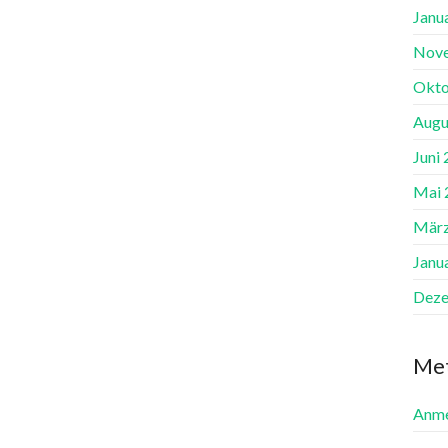
Janu
Nov
Okto
Augu
Juni
Mai 
März
Janu
Deze
Me
Anme