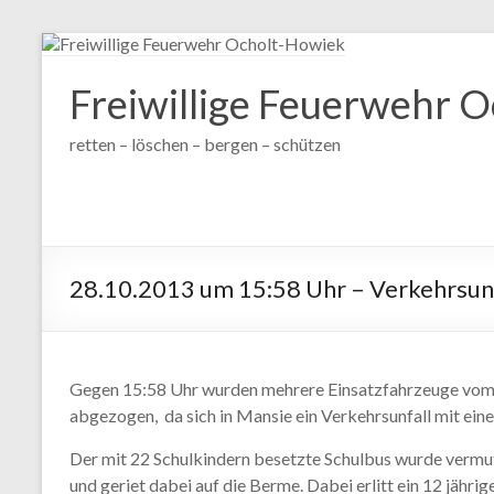
Zum
Inhalt
wechseln
Freiwillige Feuerwehr 
retten – löschen – bergen – schützen
28.10.2013 um 15:58 Uhr – Verkehrsunf
Gegen 15:58 Uhr wurden mehrere Einsatzfahrzeuge vom a
abgezogen, da sich in Mansie ein Verkehrsunfall mit ein
Der mit 22 Schulkindern besetzte Schulbus wurde vermut
und geriet dabei auf die Berme. Dabei erlitt ein 12 jähri