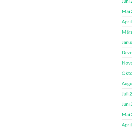
Juni
Mai 
Apri
März
Janu
Deze
Nov
Okto
Augu
Juli 
Juni
Mai 
Apri