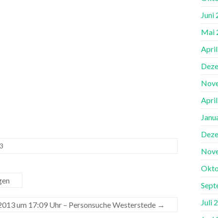
Juni
Mai 
Apri
Deze
Nov
Apri
Janu
Deze
13
Nov
Okto
gen
Sept
Juli 
2013 um 17:09 Uhr – Personsuche Westerstede
→