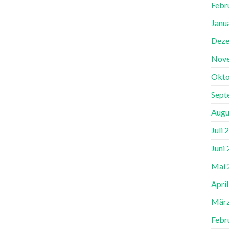
Febr
Janu
Deze
Nov
Okto
Sept
Augu
Juli 
Juni
Mai 
Apri
März
Febr