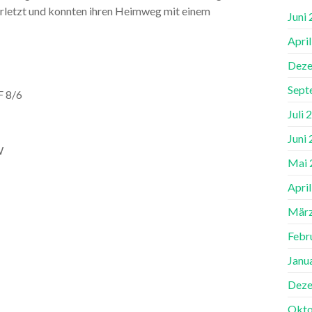
erletzt und konnten ihren Heimweg mit einem
Juni
Apri
Deze
Sept
F 8/6
Juli 
Juni
W
Mai 
Apri
März
Febr
Janu
Deze
Okto